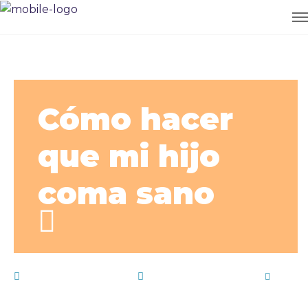
Cómo hacer
que mi hijo
coma sano
noviembre 26, 2014
Blog
,
Vida saludable
by
Vallmont