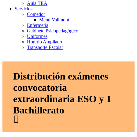
Aula TEA
Servicios
Comedor
Menú Vallmont
Enfermería
Gabinete Psicopedagógico
Uniformes
Horario Ampliado
Transporte Escolar
Distribución exámenes
convocatoria
extraordinaria ESO y 1
Bachillerato