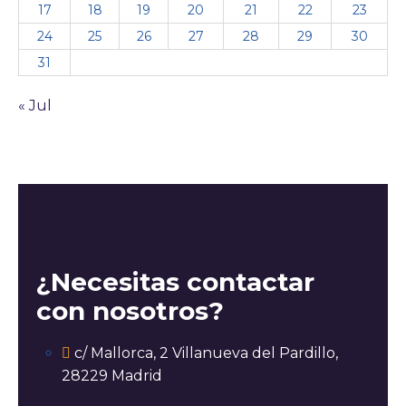
17
18
19
20
21
22
23
24
25
26
27
28
29
30
31
« Jul
¿Necesitas contactar
con nosotros?
c/ Mallorca, 2 Villanueva del Pardillo,
28229 Madrid