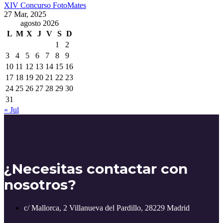
XIV Concurso FotoMates
27 Mar, 2025
agosto 2026
L
M
X
J
V
S
D
1
2
3
4
5
6
7
8
9
10
11
12
13
14
15
16
17
18
19
20
21
22
23
24
25
26
27
28
29
30
31
« Jul
¿Necesitas contactar con
nosotros?
c/ Mallorca, 2 Villanueva del Pardillo, 28229 Madrid