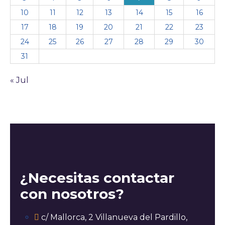
10
11
12
13
14
15
16
17
18
19
20
21
22
23
24
25
26
27
28
29
30
31
« Jul
¿Necesitas contactar
con nosotros?
c/ Mallorca, 2 Villanueva del Pardillo,